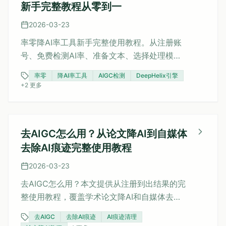
新手完整教程从零到一
2026-03-23
率零降AI率工具新手完整使用教程。从注册账
号、免费检测AI率、准备文本、选择处理模式
到查看结果下载，六步详解全流程。包含
率零
降AI率工具
AIGC检测
DeepHelix引擎
DeepHelix引擎处理速度参考表、套餐选择指
+
2
更多
南（9元/39元/199元三档对比）和常见新手问
题解答。
去AIGC怎么用？从论文降AI到自媒体
去除AI痕迹完整使用教程
2026-03-23
去AIGC怎么用？本文提供从注册到出结果的完
整使用教程，覆盖学术论文降AI和自媒体去除
AI痕迹两大场景。包含分步操作指南、场景选
去AIGC
去除AI痕迹
AI痕迹清理
择说明、实操案例、价格计算、常见问题解