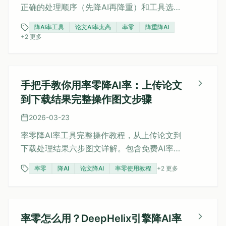
正确的处理顺序（先降AI再降重）和工具选
择。率零DeepHelix引擎支持降AI+降重双效处
降AI率工具
论文AI率太高
率零
降重降AI
理，一次处理AI率从67%降至5.2%，查重率同
+
2
更多
步从32%降至18%。包含四款工具双效能力对
比、三种预算方案和避坑清单。
手把手教你用率零降AI率：上传论文
到下载结果完整操作图文步骤
2026-03-23
率零降AI率工具完整操作教程，从上传论文到
下载处理结果六步图文详解。包含免费AI率检
测使用方法、文本准备注意事项、处理速度参
率零
降AI
论文降AI
率零使用教程
+
2
更多
考表、结果预览检查要点和套餐选择建议。新
手跟着做，3分钟搞定论文降AI。
率零怎么用？DeepHelix引擎降AI率