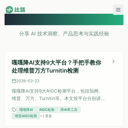
知识库
分享 AI 技术洞察、产品思考与实践经验
嘎嘎降AI支持9大平台？手把手教你
处理维普万方Turnitin检测
2026-03-23
嘎嘎降AI支持9大AIGC检测平台，包括知网、
维普、万方、Turnitin等。本文按平台分别讲解
操作要点：知网选深度模式、维普先试标准模
嘎嘎降AI
AIGC检测
降AI率工具
式、万方最温和、Turnitin英文论文另有推荐。
维普AIGC检测
+
2
更多
实测同一篇论文知网5.8%、维普11.3%、万方