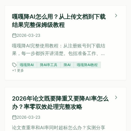
9.7%。
嘎嘎降AI怎么用？从上传文档到下载
结果完整保姆级教程
2026-03-23
嘎嘎降AI完整使用教程：从注册账号到下载结
果，每一步都拆开讲清楚。包括准备工作、上
传论文、选择处理模式、下载检查、验证效果
嘎嘎降AI
降AI率工具
降AI
嘎嘎降AI教程
全流程，附进阶技巧和费用说明。整个过程不
+
1
更多
到10分钟，新手也能3分钟上手。
2026年论文既要降重又要降AI率怎么
办？率零双效处理完整攻略
2026-03-23
论文查重率和AI率同时超标怎么办？实测分享